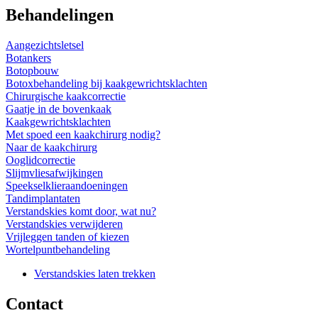
Behandelingen
Aangezichtsletsel
Botankers
Botopbouw
Botoxbehandeling bij kaakgewrichtsklachten
Chirurgische kaakcorrectie
Gaatje in de bovenkaak
Kaakgewrichtsklachten
Met spoed een kaakchirurg nodig?
Naar de kaakchirurg
Ooglidcorrectie
Slijmvliesafwijkingen
Speekselklieraandoeningen
Tandimplantaten
Verstandskies komt door, wat nu?
Verstandskies verwijderen
Vrijleggen tanden of kiezen
Wortelpuntbehandeling
Verstandskies laten trekken
Contact