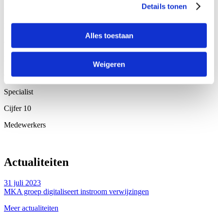
Details tonen
Cijfer
9
Informatie
Alles toestaan
Cijfer
9
Behandeling
Weigeren
Cijfer
10
Specialist
Cijfer
10
Medewerkers
Actualiteiten
31 juli 2023
MKA groep digitaliseert instroom verwijzingen
Meer actualiteiten