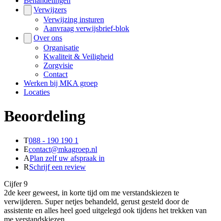
Behandelingen
Verwijzers
Verwijzing insturen
Aanvraag verwijsbrief-blok
Over ons
Organisatie
Kwaliteit & Veiligheid
Zorgvisie
Contact
Werken bij MKA groep
Locaties
Beoordeling
T
088 - 190 190 1
E
contact@mkagroep.nl
A
Plan zelf uw afspraak in
R
Schrijf een review
Cijfer
9
2de keer geweest, in korte tijd om me verstandskiezen te
verwijderen. Super netjes behandeld, gerust gesteld door de
assistente en alles heel goed uitgelegd ook tijdens het trekken van
me verstandskiezen.