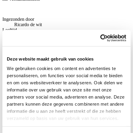
Ingezonden door
Ricardo de wit
Leeftijd
37
Locatie
Onyxdijk
Behandeling
Verstandskies verwijderen
Deze website maakt gebruik van cookies
Specialist
Mw. drs. A.J. Kouwenberg
We gebruiken cookies om content en advertenties te
Ingezonden op
personaliseren, om functies voor social media te bieden
23-05-2026
en om ons websiteverkeer te analyseren. Ook delen we
informatie over uw gebruik van onze site met onze
partners voor social media, adverteren en analyse. Deze
Cijfer
8
partners kunnen deze gegevens combineren met andere
Locatie / accomodatie
informatie die u aan ze heeft verstrekt of die ze hebben
verzameld op basis van uw gebruik van hun services.
Cijfer
8
Bereikbaarheid